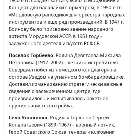
1940-е гг. создает кантату «Сказ о Мордовии» и
Концерт для балалайки с оркестром, в 1950-е гг. –
«Мордовскую рапсодию» для оркестра народных
инструментов и еще ряд произведений. В 1947 г.
Воинову было присвоено звание народного
артиста Мордовской АССР, в 1951 году –
заслуженного деятеля искусств РСФСР.
Поселок Торбеево
. Родина Девятаева Михаила
Петровича (1917–2002) – лётчика-истребителя.
Совершил побег из немецкого концлагеря на
острове Узедом на угнанном бомбардировщике.
Доставил командованию стратегически важные
сведения о засекреченном центре, где
производилось и испытывалось ракетное
оружие нацистского рейха.
Село Ушаковка
. Родился Горюнов Сергей
Кондратьевич (1899–1967) – военный летчик,
Герой Советского Союза, генерал-полковник