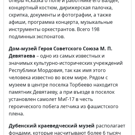
оперы «Сказка о попе и работнике его Балде»,
концертный костюм, дирижерская палочка,
скрипка, документы и фотографии, а также
афиши, программа концерта, музыкальные
инструменты оркестрантов. Всего 198
подлинных экспонатов.
Дом-музей Героя Советского Союза М. П.
Девятаева
– одно из самых известных и
значимых культурно-исторических учреждений
Республики Мордовия, так как имя этого
человека известно во всем мире. Рядом с
музеем в центре поселка Торбеево находится
памятник Девятаеву, а при въезде в поселок
установлен самолет МиГ-17 в честь
героического побега летчика из фашистского
плена.
Дубенский краеведческий музей
располагает
фондами, которые насчитывают более 6 тысяч