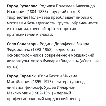
Город Рузаевка
. Родился Полежаев Александр
Иванович (1804–1838) – русский поэт. В
творчестве Полежаева преобладает лирика с
мотивами безнадежности, грусти, обреченности
и отчаяния, гневный протест против
притеснителей и власти.
Село Салазгорь.
Родина Дорофеева Захара
Фёдоровича (1890–1952) – одного из
основоположников современной мокшанский
литературы. Автор букваря «Валда ян» («Светлый
путь»).
Город Саранск
. Жили Бахтин Михаил
Михайлович (1895–1975) – литературовед,
лингвист, философ; Яушев Илларион
Максимович (1902–1961) – первый
профессиональный мордовский певец.