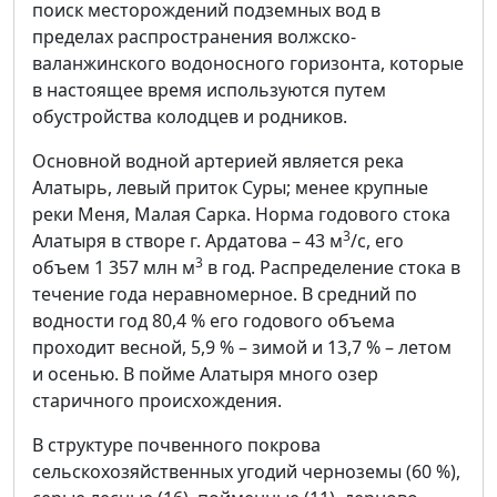
поиск месторождений подземных вод в
пределах распространения волжско-
валанжинского водоносного горизонта, которые
в настоящее время используются путем
обустройства колодцев и родников.
Основной водной артерией является река
Алатырь, левый приток Суры; менее крупные
реки Меня, Малая Сарка. Норма годового стока
3
Алатыря в створе г. Ардатова – 43 м
/с, его
3
объем 1 357 млн м
в год. Распределение стока в
течение года неравномерное. В средний по
водности год 80,4 % его годового объема
проходит весной, 5,9 % – зимой и 13,7 % – летом
и осенью. В пойме Алатыря много озер
старичного происхождения.
В структуре почвенного покрова
сельскохозяйственных угодий черноземы (60 %),