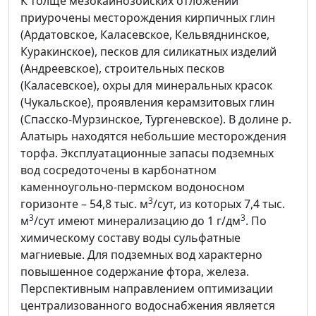
К толще мезокайнозойских отложений
приурочены месторождения кирпичных глин
(Ардатовское, Каласевское, Кельвяднинское,
Куракинское), песков для силикатных изделий
(Андреевское), строительных песков
(Каласевское), охры для минеральных красок
(Чукальское), проявления керамзитовых глин
(Спасско-Мурзинское, Тургеневское). В долине р.
Алатырь находятся небольшие месторождения
торфа. Эксплуатационные запасы подземных
вод сосредоточены в карбонатном
каменноугольно-пермском водоносном
3
горизонте – 54,8 тыс. м
/сут, из которых 7,4 тыс.
3
3
м
/сут имеют минерализацию до 1 г/дм
. По
химическому составу воды сульфатные
магниевые. Для подземных вод характерно
повышенное содержание фтора, железа.
Перспективным направлением оптимизации
централизованного водоснабжения является