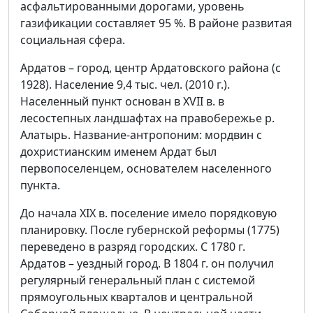
асфальтированными дорогами, уровень
газификации составляет 95 %. В районе развитая
социальная сфера.
Ардатов – город, центр Ардатовского района (с
1928). Население 9,4 тыс. чел. (2010 г.).
Населенный пункт основан в XVII в. в
лесоcтепных ландшафтах на правобережье р.
Алатырь. Название-антропоним: мордвин с
дохрис­тианским именем Ардат был
первопоселенцем, основателем населенного
пункта.
До начала ХIХ в. поселение имело порядковую
планировку. После губернской реформы (1775)
переведено в разряд городских. С 1780 г.
Ардатов – уездный город. В 1804 г. он получил
регулярный генеральный план с системой
прямоугольных кварталов и центральной