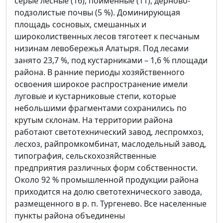
серые лесные (16), пойменные (11), дерново-
подзолистые почвы (5 %). Доминирующая
площадь сосновых, смешанных и
широколиственных лесов тяготеет к песчаным
низинам левобережья Алатыря. Под лесами
занято 23,7 %, под кустарниками – 1,6 % площади
района. В ранние периоды хозяйственного
освоения широкое распространение имели
луговые и кустарниковые степи, которые
небольшими фрагментами сохранились по
крутым склонам. На территории района
работают светотехнический завод, леспромхоз,
лесхоз, райпромкомбинат, маслодельный завод,
типография, сельскохозяйственные
предприятия различных форм собственности.
Около 92 % промышленной продукции района
приходится на долю светотехнического завода,
размещенного в р. п. Тургенево. Все населенные
пункты района объединены